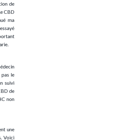
tion de
 Le CBD
inué ma
 essayé
portant
arie.
médecin
 pas le
n suivi
 CBD de
THC non
ent une
. Voici