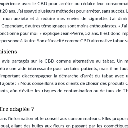
 expérience avec le CBD pour arrêter ou réduire leur consomma
nt 20 ans. J’ai essayé plusieurs méthodes pour arrêter, sans succès.
r mon anxiété et à réduire mes envies de cigarette. J’ai dim
Cependant, d’autres témoignages sont moins enthousiastes. « J’ai
fonctionné pour moi, » explique Jean-Pierre, 52 ans. Il est donc im
e personne à l’autre. Son efficacité comme CBD alternative tabac v
aisiens
s avis partagés sur le CBD comme alternative au tabac. Un 
re une aide intéressante pour certains patients, mais il ne faut
t important d’accompagner la démarche d’arrêt du tabac avec u
ajoute : « Nous conseillons à nos clients de choisir des produits
dants, afin d’éviter les risques de contamination ou de taux de 
ffre adaptée ?
ns l’information et le conseil aux consommateurs. Elles propos
uai, allant des huiles aux fleurs en passant par les cosmétiques