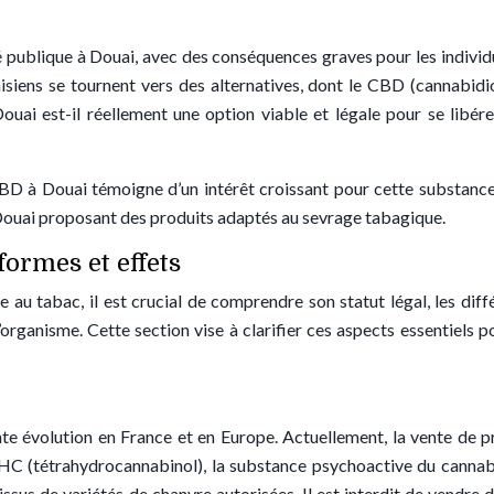
publique à Douai, avec des conséquences graves pour les individu
isiens se tournent vers des alternatives, dont le CBD (cannabidio
uai est-il réellement une option viable et légale pour se libére
 CBD à Douai témoigne d’un intérêt croissant pour cette substanc
ouai proposant des produits adaptés au sevrage tabagique.
formes et effets
au tabac, il est crucial de comprendre son statut légal, les diff
’organisme. Cette section vise à clarifier ces aspects essentiels p
te évolution en France et en Europe. Actuellement, la vente de p
HC (tétrahydrocannabinol), la substance psychoactive du cannabi
issus de variétés de chanvre autorisées. Il est interdit de vendre