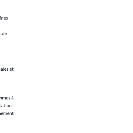
sines
t de
ales et
ommes à
tations
gnement