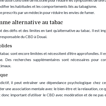
 une dose contrôlée de nicotine pour réduire les symptômes de sevr
ifier les habitudes et les comportements liés au tabagisme.
prescrits par un médecin pour réduire les envies de fumer.
omme alternative au tabac
des défis et des limites en tant qu’alternative au tabac. Il est im
t responsable du CBD à Douai.
olides
 tabac sont encore limitées et nécessitent d’être approfondies. Il e
mme. Des recherches supplémentaires sont nécessaires pour co
timaux.
ique
ictif, il peut entraîner une dépendance psychologique chez ce
éer une association mentale avec le bien-être et la relaxation, ce q
est donc important d’utiliser le CBD avec modération et de ne pas e