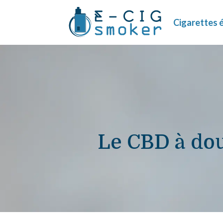
Cigarettes 
Le CBD à doua