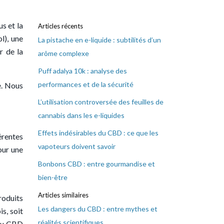
s et la
Articles récents
l), une
La pistache en e-liquide : subtilités d’un
r de la
arôme complexe
Puff adalya 10k : analyse des
performances et de la sécurité
e. Nous
L’utilisation controversée des feuilles de
cannabis dans les e-liquides
Effets indésirables du CBD : ce que les
érentes
vapoteurs doivent savoir
our une
Bonbons CBD : entre gourmandise et
bien-être
Articles similaires
roduits
Les dangers du CBD : entre mythes et
s, soit
réalités scientifiques
 du CBD