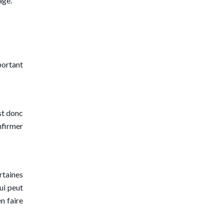
age.
portant
st donc
nfirmer
rtaines
ui peut
n faire