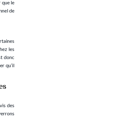
 que le
nnel de
rtaines
hez les
st donc
r qu’il
es
vis des
verrons