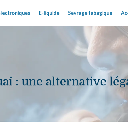
électroniques
E-liquide
Sevrage tabagique
Ac
i : une alternative lég