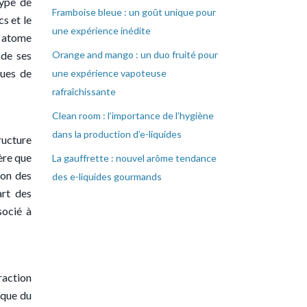
type de
Framboise bleue : un goût unique pour
s et le
une expérience inédite
ul atome
 de ses
Orange and mango : un duo fruité pour
ques de
une expérience vapoteuse
rafraîchissante
Clean room : l’importance de l’hygiène
dans la production d’e-liquides
ructure
ère que
La gauffrette : nouvel arôme tendance
ion des
des e-liquides gourmands
art des
socié à
raction
ique du