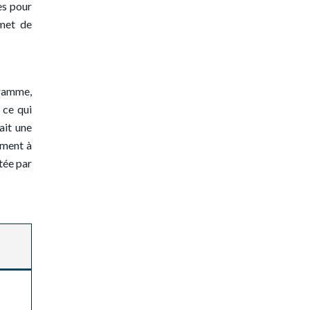
es pour
rmet de
gramme,
 ce qui
ait une
ement à
étée par