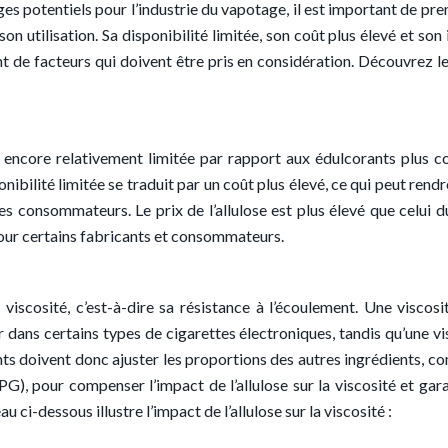
es potentiels pour l’industrie du vapotage, il est important de pre
on utilisation. Sa disponibilité limitée, son coût plus élevé et son
ant de facteurs qui doivent être pris en considération. Découvrez le
st encore relativement limitée par rapport aux édulcorants plus c
bilité limitée se traduit par un coût plus élevé, ce qui peut rendre
les consommateurs. Le prix de l’allulose est plus élevé que celui d
 pour certains fabricants et consommateurs.
a viscosité, c’est-à-dire sa résistance à l’écoulement. Une viscosi
er dans certains types de cigarettes électroniques, tandis qu’une vi
ants doivent donc ajuster les proportions des autres ingrédients, c
PG), pour compenser l’impact de l’allulose sur la viscosité et gara
 ci-dessous illustre l’impact de l’allulose sur la viscosité :