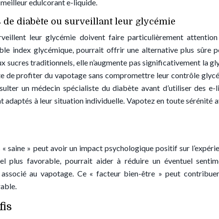
meilleur edulcorant e-liquide.
 de diabète ou surveillant leur glycémie
eillent leur glycémie doivent faire particulièrement attention
ble index glycémique, pourrait offrir une alternative plus sûre p
x sucres traditionnels, elle n’augmente pas significativement la gl
te de profiter du vapotage sans compromettre leur contrôle glyc
lter un médecin spécialiste du diabète avant d’utiliser des e-l
ont adaptés à leur situation individuelle. Vapotez en toute sérénité a
s « saine » peut avoir un impact psychologique positif sur l’expéri
nnel plus favorable, pourrait aider à réduire un éventuel senti
l associé au vapotage. Ce « facteur bien-être » peut contribue
able.
fis