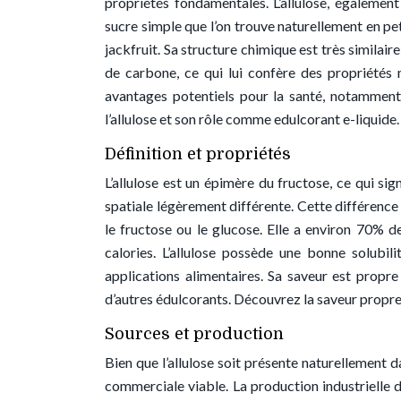
propriétés fondamentales. L’allulose, égaleme
sucre simple que l’on trouve naturellement en peti
jackfruit. Sa structure chimique est très similair
de carbone, ce qui lui confère des propriétés m
avantages potentiels pour la santé, notamment 
l’allulose et son rôle comme edulcorant e-liquide.
Définition et propriétés
L’allulose est un épimère du fructose, ce qui s
spatiale légèrement différente. Cette différenc
le fructose ou le glucose. Elle a environ 70% 
calories. L’allulose possède une bonne solubil
applications alimentaires. Sa saveur est propre
d’autres édulcorants. Découvrez la saveur propre 
Sources et production
Bien que l’allulose soit présente naturellement d
commerciale viable. La production industrielle 