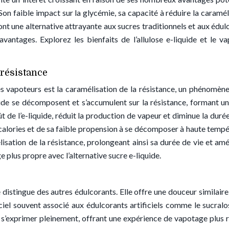
Son faible impact sur la glycémie, sa capacité à réduire la caramél
font une alternative attrayante aux sucres traditionnels et aux édul
 avantages. Explorez les bienfaits de l’allulose e-liquide et le v
 résistance
s vapoteurs est la caramélisation de la résistance, un phénomène
quide se décomposent et s’accumulent sur la résistance, formant u
ût de l’e-liquide, réduit la production de vapeur et diminue la duré
n calories et de sa faible propension à se décomposer à haute tempé
élisation de la résistance, prolongeant ainsi sa durée de vie et amé
plus propre avec l’alternative sucre e-liquide.
e distingue des autres édulcorants. Elle offre une douceur similaire
iciel souvent associé aux édulcorants artificiels comme le sucralo
 s’exprimer pleinement, offrant une expérience de vapotage plus r