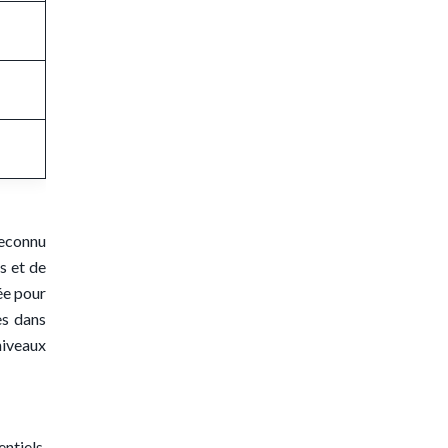
reconnu
s et de
ée pour
es dans
niveaux
ntiels,