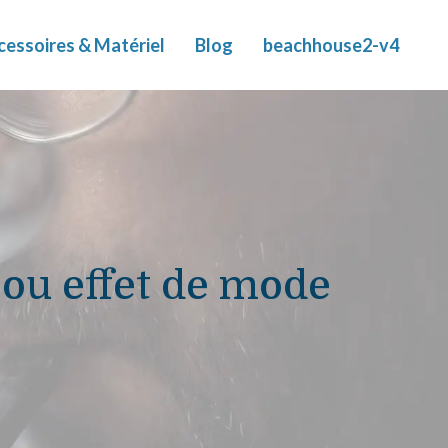
cessoires & Matériel
Blog
beachhouse2-v4
n ou effet de mode