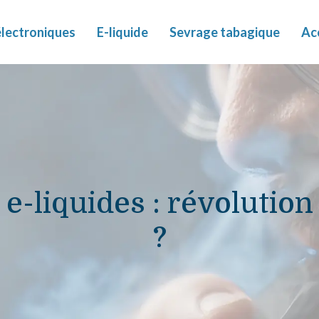
électroniques
E-liquide
Sevrage tabagique
Ac
 e-liquides : révolutio
?