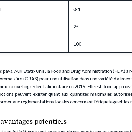
4
0-1
25
100
 les pays. Aux États-Unis, la Food and Drug Administration (FDA) a 
omme sûre (GRAS) pour une utilisation dans une variété d’aliment
comme nouvel ingrédient alimentaire en 2019. Elle est donc approuv
trictions peuvent exister quant aux quantités maximales autorisé
former aux réglementations locales concernant l’étiquetage et les 
: avantages potentiels
uscite un intérêt croissant en raison de ses nombreux avantages pote