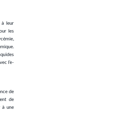
 à leur
our les
ycémie,
émique.
iquides
vec l’e-
ence de
ment de
r à une