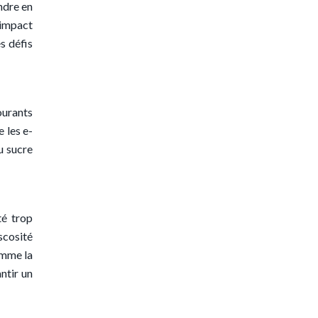
ndre en
 impact
s défis
ourants
 les e-
u sucre
té trop
scosité
omme la
ntir un