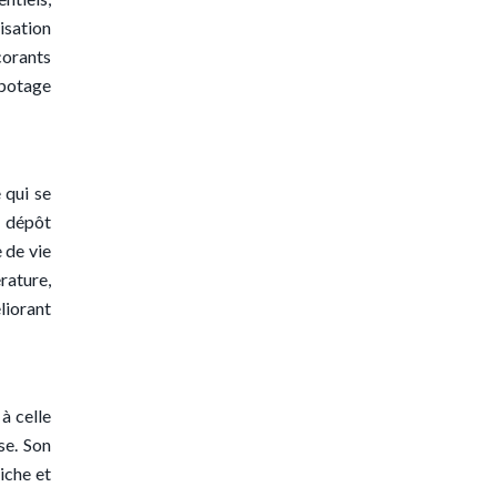
isation
corants
apotage
 qui se
n dépôt
e de vie
rature,
liorant
 à celle
se. Son
iche et