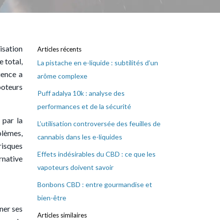
isation
Articles récents
 total,
La pistache en e-liquide : subtilités d’un
ience a
arôme complexe
poteurs
Puff adalya 10k : analyse des
performances et de la sécurité
 par la
L’utilisation controversée des feuilles de
blèmes,
cannabis dans les e-liquides
risques
Effets indésirables du CBD : ce que les
rnative
vapoteurs doivent savoir
Bonbons CBD : entre gourmandise et
bien-être
iner ses
Articles similaires