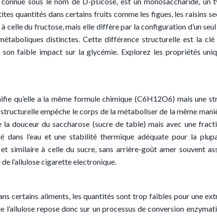
nt connue sous le nom de D-psicose, est un monosaccharide, un 
tes quantités dans certains fruits comme les figues, les raisins sec
e à celle du fructose, mais elle diffère par la configuration d’un se
étaboliques distinctes. Cette différence structurelle est la clé
son faible impact sur la glycémie. Explorez les propriétés uni
ignifie qu’elle a la même formule chimique (C6H12O6) mais une st
e structurelle empêche le corps de la métaboliser de la même mani
de la douceur du saccharose (sucre de table) mais avec une fract
ité dans l’eau et une stabilité thermique adéquate pour la plup
 et similaire à celle du sucre, sans arrière-goût amer souvent as
de l’allulose cigarette electronique.
ans certains aliments, les quantités sont trop faibles pour une ext
de l’allulose repose donc sur un processus de conversion enzymat